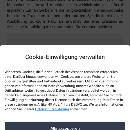
Menschen zu tun und möchten einen wirklich sinnvollen Beruf
ergreifen? Lernen Sie bei uns die Tätigkeitsfelder in einer Apotheke
bei einem Praktikum kennen oder starten Sie direkt mit einer
Ausbildung zur/zum PTA. Es erwartet Sie eine praxisnahe,
vielseitige Ausbildung mit spannenden Karriereperspektiven.
Wir freuen uns auf Ihre Bewerbung
Cookie-Einwilligung verwalten
→ per E-Mail:
info@apotheke-am-musterplatz.de
Wir setzen Cookies, die für den Betrieb der Website technisch erforderlich
→ per Post: Apotheke am Musterplatz, Wilhelmstr. 25,
sind. Darüber hinaus verwenden wir Cookies, um unsere Website für Sie
74722 Buchen
optimal zu gestalten und fortlaufend zu verbessern. Mit Ihrer Zustimmung
geben wir Informationen zu Ihrer Verwendung unserer Website auch an
→ persönlich direkt in einer unserer Apotheken
Drittanbieter weiter. Soweit dabei Daten in Ländern verarbeitet werden, in
denen kein angemessenes Datenschutzniveau besteht, stimmen Sie mit Ihrer
Einwilligung zur Nutzung dieser Dienste auch der Verarbeitung Ihrer Daten in
diesen Ländern gem. Artikel 49 Abs. 1 lit. a DSGVO zu. Weitere Informationen
können Sie unserer
Datenschutzerklärung
entnehmen.
Alle akzeptieren