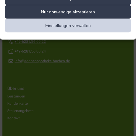
Kontakt
Nur notwendige akzeptieren
Sonnen-Apotheke
Einstellungen verwalten
Brucknerstr. 13
,
74722
Buchen
+49-6281/56 00 22
+49-6281/56 00 24
info@sonnenapotheke-buchen.de
Über uns
Leistungen
Kundenkarte
Stellenangebote
Kontakt