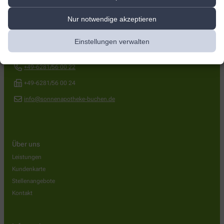
Kontakt
Nur notwendige akzeptieren
Sonnen-Apotheke
Einstellungen verwalten
Brucknerstr. 13
,
74722
Buchen
+49-6281/56 00 22
+49-6281/56 00 24
info@sonnenapotheke-buchen.de
Über uns
Leistungen
Kundenkarte
Stellenangebote
Kontakt