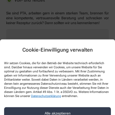
Voll- und Teilzeit
Sie sind PTA, arbeiten gern in einem starken Team, brennen für
eine kompetente, vertrauensvolle Beratung und schrecken vor
keiner Rezeptur zurück? Dann sollten wir uns kennenlernen!
Wir freuen uns auf Ihre Bewerbung
Cookie-Einwilligung verwalten
→ per E-Mail:
info@apotheke-am-musterplatz.de
Wir setzen Cookies, die für den Betrieb der Website technisch erforderlich
→ per Post: Apotheke am Musterplatz, Wilhelmstr. 25,
sind. Darüber hinaus verwenden wir Cookies, um unsere Website für Sie
74722 Buchen
optimal zu gestalten und fortlaufend zu verbessern. Mit Ihrer Zustimmung
geben wir Informationen zu Ihrer Verwendung unserer Website auch an
→ persönlich direkt in einer unserer Apotheken
Drittanbieter weiter. Soweit dabei Daten in Ländern verarbeitet werden, in
denen kein angemessenes Datenschutzniveau besteht, stimmen Sie mit Ihrer
Einwilligung zur Nutzung dieser Dienste auch der Verarbeitung Ihrer Daten in
diesen Ländern gem. Artikel 49 Abs. 1 lit. a DSGVO zu. Weitere Informationen
können Sie unserer
Datenschutzerklärung
entnehmen.
Alle akzeptieren